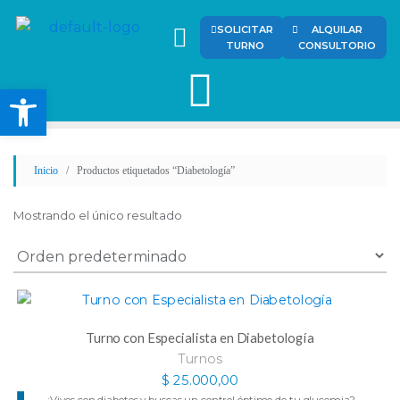
SOLICITAR
ALQUILAR
TURNO
CONSULTORIO
Abrir barra de herramienta
Inicio
/ Productos etiquetados “Diabetología”
Mostrando el único resultado
Turno con Especialista en Diabetología
Turnos
$
25.000,00