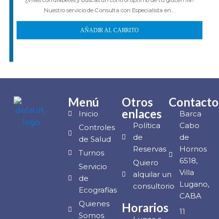
¿Vives con diabetes y buscas un control óptimo de tu glucemia?
Nuestro servicio de Consulta con Especialista en…
AÑADIR AL CARRITO
Menú
Otros
Contacto
enlaces
Inicio
Barca
Política
Cabo
Controles
de
de
de Salud
Reservas
Hornos
Turnos
6518,
Quiero
Servicio
Villa
alquilar un
de
Lugano,
consultorio
Ecografías
CABA
Quienes
Horarios
11
Somos