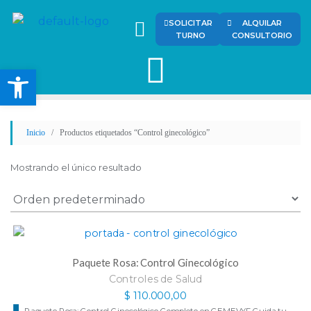
SOLICITAR
ALQUILAR
TURNO
CONSULTORIO
Abrir barra de herramienta
Inicio
/ Productos etiquetados “Control ginecológico”
Mostrando el único resultado
Paquete Rosa: Control Ginecológico
Controles de Salud
$
110.000,00