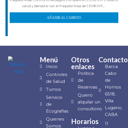
Paquete Rosa: Control Ginecológico Completo en CEMEVYF Cuida tu
salud y bienestar con el Paquete Rosa de CEMEVYF,…
AÑADIR AL CARRITO
Menú
Otros
Contacto
enlaces
Inicio
Barca
Política
Cabo
Controles
de
de
de Salud
Reservas
Hornos
Turnos
6518,
Quiero
Servicio
Villa
alquilar un
de
Lugano,
consultorio
Ecografías
CABA
Quienes
Horarios
11
Somos