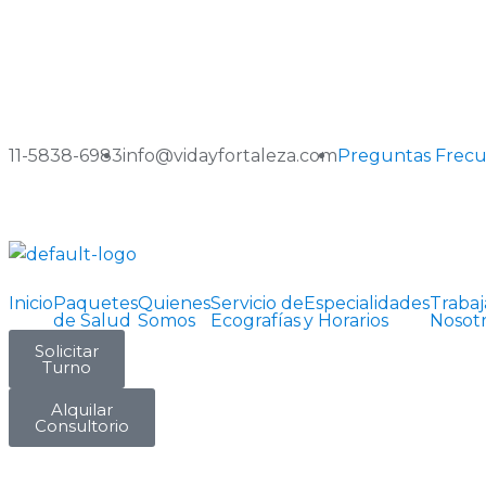
11-5838-6983
info@vidayfortaleza.com
Preguntas Frec
Inicio
Paquetes
Quienes
Servicio de
Especialidades
Trabaj
de Salud
Somos
Ecografías
y Horarios
Nosot
Solicitar
Turno
Alquilar
Consultorio