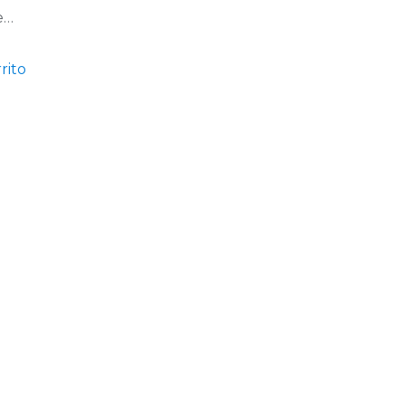
e…
rito