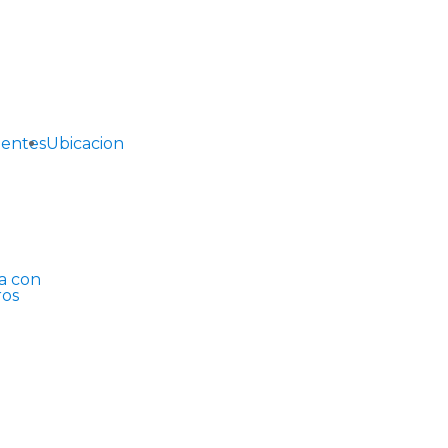
uentes
Ubicacion
a con
ros