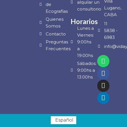
Villa
alquilar un
de
Lugano,
consultorio
Ecografías
CABA
Quienes
Horarios
11
Somos
Lunes a
5838 -
Contacto
Viernes:
6983
Preguntas
9:00hs
info@vida
Frecuentes
a
19:00hs
Sábados:
9:00hs a
13:00hs
Español