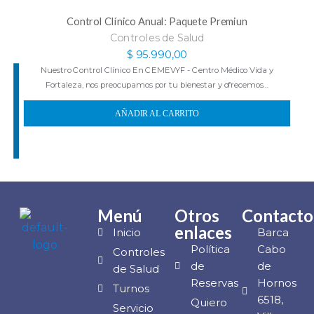
Control Clínico Anual: Paquete Premiun
Controles de Salud
$
95.990,00
Nuestro Control Clínico En CEMEVYF - Centro Médico Vida y
Fortaleza, nos preocupamos por tu bienestar y ofrecemos…
AÑADIR AL CARRITO
Menú
Otros
Contacto
enlaces
Inicio
Barca
Política
Cabo
Controles
de
de
de Salud
Reservas
Hornos
Turnos
6518,
Quiero
Servicio