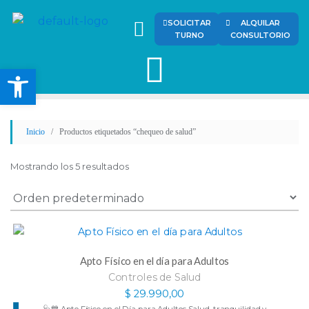
SOLICITAR
ALQUILAR
TURNO
CONSULTORIO
Abrir barra de herramienta
Inicio
/ Productos etiquetados “chequeo de salud”
Mostrando los 5 resultados
Apto Físico en el día para Adultos
Controles de Salud
$
29.990,00