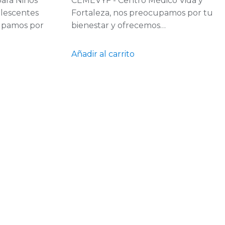
para Niños
CEMEVYF - Centro Médico Vida y
olescentes
Fortaleza, nos preocupamos por tu
upamos por
bienestar y ofrecemos…
Añadir al carrito