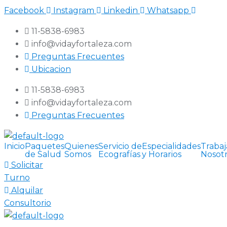
Facebook
Instagram
Linkedin
Whatsapp
11-5838-6983
info@vidayfortaleza.com
Preguntas Frecuentes
Ubicacion
11-5838-6983
info@vidayfortaleza.com
Preguntas Frecuentes
Inicio
Paquetes
Quienes
Servicio de
Especialidades
Trabaj
de Salud
Somos
Ecografías
y Horarios
Nosot
Solicitar
Turno
Alquilar
Consultorio