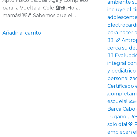
Apto Físico Escolar Ágil y Completo
para la Vuelta al Cole 🏫🎒 ¡Hola,
mamás! 👋💕 Sabemos que el…
Añadir al carrito