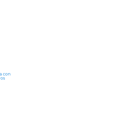
a con
ros