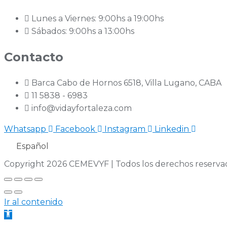
Lunes a Viernes: 9:00hs a 19:00hs
Sábados: 9:00hs a 13:00hs
Contacto
Barca Cabo de Hornos 6518, Villa Lugano, CABA
11 5838 - 6983
info@vidayfortaleza.com
Whatsapp
Facebook
Instagram
Linkedin
Español
Copyright 2026 CEMEVYF | Todos los derechos reserva
Ir al contenido
Abrir
barra