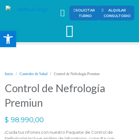
SOLICITAR
ALQUILAR
TURNO
CONSULTORIO
Abrir barra de herramienta
Inicio
/
Controles de Salud
/ Control de Nefrología Premiun
Control de Nefrología
Premiun
$
98.990,00
¡Cuida tus riñones con nuestro Paquete de Control de
Nefrología! Incluye análisis de laboratorio, consulta con