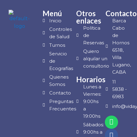
Menú
Otros
Contacto
enlaces
Inicio
Barca
Política
Cabo
Controles
de
de
de Salud
Reservas
Hornos
Turnos
6518,
Quiero
Servicio
Villa
alquilar un
de
Lugano,
consultorio
Ecografías
CABA
Quienes
Horarios
11
Somos
Lunes a
5838 -
Contacto
Viernes:
6983
Preguntas
9:00hs
info@vida
Frecuentes
a
19:00hs
Sábados:
9:00hs a